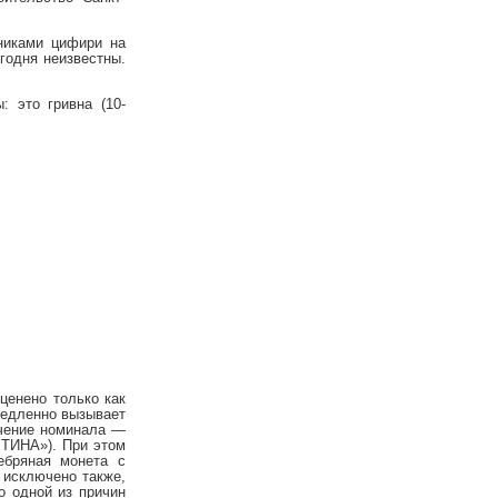
никами цифири на
годня неизвестны.
 это гривна (10-
ценено только как
медленно вызывает
ачение номинала —
ИНА»). При этом
ебряная монета с
 исключено также,
о одной из причин