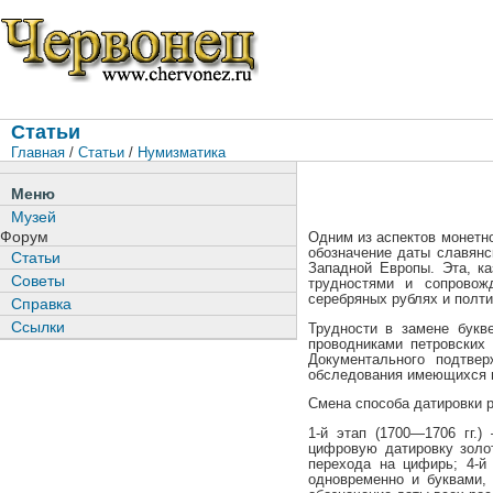
Статьи
Главная
/
Статьи
/
Нумизматика
Меню
Музей
Форум
Одним из аспектов монетн
обозначение даты славянс
Статьи
Западной Европы. Эта, к
Советы
трудностями и сопровож
серебряных рублях и полти
Справка
Ссылки
Трудности в замене букв
проводниками петровских
Документального подтве
обследования имеющихся в
Смена способа датировки 
1-й этап (1700—1706 гг.
цифровую датировку золо
перехода на цифирь; 4-й
одновременно и буквами,