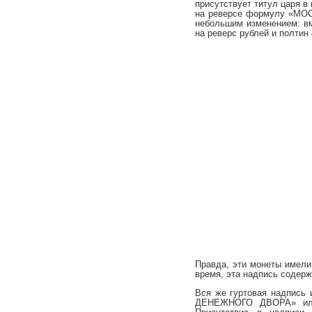
присутствует титул царя
на реверсе формулу «МОС
небольшим изменением: в
на реверс рублей и полтин 
Правда, эти монеты имели
время, эта надпись соде
Вся же гуртовая надпи
ДЕНЕЖНОГО ДВОРА» или