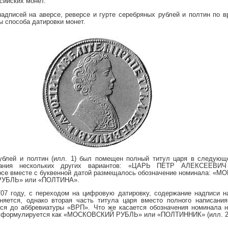
сийских монет.
адписей на аверсе, реверсе и гурте серебряных рублей и полтин по в
 способа датировки монет.
рублей и полтин (илл. 1) был помещен полный титул царя в следующ
ования нескольких других вариантов: «ЦАРЬ ПЕТР АЛЕКСЕЕВ
се вместе с буквенной датой размещалось обозначение номинала: «М
 РУБЛЬ» или «ПОЛТИНА».
707 году, с переходом на цифровую датировку, содержание надписи н
няется, однако вторая часть титула царя вместо полного написа
 до аббревиатуры «ВРП». Что же касается обозначения номинала на
и формулируется как «МОСКОВСКИЙ РУБЛЬ» или «ПОЛТИННИК» (илл. 2