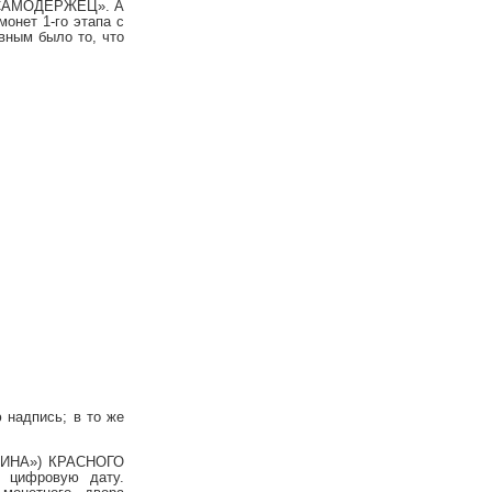
 «САМОДЕРЖЕЦ». А
нет 1-го этапа с
ным было то, что
 надпись; в то же
ТИНА») КРАСНОГО
цифровую дату.