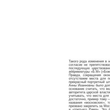
Такого рода изменения в 
согласие не препятствов
последующих царствовани
аббревиатуры «Б.М» («Бож
Правда, сокращения око
отсутствием места для п
прекрасный портретный шт
Анны Иоанновны было доп
основание считать, что в
авторитета царской власти
учитывать, что места для
достаточно, пример тому 
названия «московских», т
призвано закрепить за Мос
и «третьего Рима». Это 