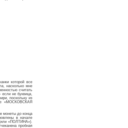
анки которой все
ла, насколько мне
ренностью считать
 если не буквица,
ири, поскольку из
ерсе «МОСКОВСКАЯ
ые монеты до конца
ановлены в начале
или «ПОЛТИНА»).
тчеканена пробная