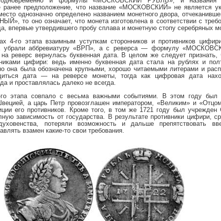
и одновременно и формулы «МОСКОВСКИЙ РУБЛЬ», и названия 
е ранее предположение, что название «МОСКОВСКИЙ» не является ук
 место однозначно определено названием монетного двора, отчеканивше
НЫЙ», то оно означает, что монета изготовлена в соответствии с треб
ода, впервые утвердившего пробу сплава и монетную стопу серебряных м
нах 4-го этапа взаимным уступкам сторонников и противников цифир
са убрали аббревиатуру «ВРП», а с реверса — формулу «МОСКОВ
на реверс вернулась буквенная дата. В целом же следует признать, 
вниками цифири: ведь именно буквенная дата стала на рублях и пол
но она была обозначена крупными, хорошо читаемыми литерами и рас
диться дата — на реверсе монеты, тогда как цифровая дата нахо
да и проставлялась далеко не всегда.
-го этапа совпало с весьма важными событиями. В этом году был
вецией, а царь Петр провозглашен императором, «Великим» и «Отцом
иции его противников. Кроме того, в том же 1721 году был учрежден
лную зависимость от государства. В результате противники цифири, с
духовенства, потеряли возможность и дальше препятствовать в
авлять взамен какие-то свои требования.