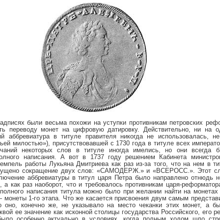
надписях были весьма похожи на уступки противникам петровских реф
ать переводу монет на цифровую датировку. Действительно, ни на о
й аббревиатура в титуле правителя никогда не использовалась, не 
ьей милостью»), присутствовавшей с 1730 года в титуле всех императо
нчаний некоторых слов в титуле иногда имелись, но они всегда 
олного написания. А вот в 1737 году решением Кабинета министро
емпель работы Лукьяна Дмитриева как раз из-за того, что на нем в т
ущено сокращение двух слов: «САМОДЕРЖ.» и «ВСЕРОСС.». Этот сл
ключение аббревиатуры в титул царя Петра было направлено отнюдь 
, а как раз наоборот, что и требовалось противникам царя-реформатор
 полного написания титула можно было при желании найти на монетах 
— монеты 1-го этапа. Что же касается присвоения двум самым предста
о оно, конечно же, не указывало на место чеканки этих монет, а бы
квой ее значение как исконной столицы государства Российского, его р
было особенно актуально в условиях, когда полным ходом шло стро