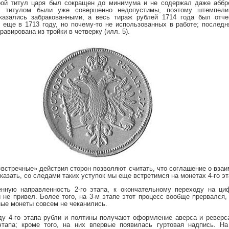
орой титул царя был сокращен до минимума и не содержал даже аббр
с титулом были уже совершенно недопустимы, поэтому штемпели
оказались забракованными, а весь тираж рублей 1714 года был отче
 еще в 1713 году, но почему-то не использованных в работе; послед
авирована из тройки в четверку (илл. 5).
встречные» действия сторон позволяют считать, что соглашение о взаи
казать, со следами таких уступок мы еще встретимся на монетах 4-го эт
нную направленность 2-го этапа, к окончательному переходу на ци
 не привел. Более того, на 3-м этапе этот процесс вообще прервался,
ные монеты совсем не чеканились.
ду 4-го этапа рубли и полтины получают оформление аверса и реверса
тапа; кроме того, на них впервые появилась гуртовая надпись. На