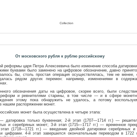
Collection
От московского рубля к рублю российскому
ой реформы царя Петра Алексеевича было изменение способа датировки
кими буквами было заменено на цифровое обозначение, давно принято
азалось бы, столь простая операция осуществлялась, тем не менее,
далась рядом других перемен: например, изменениями в содерж
нах.
енного обозначения даты на цифровое, скорее всего, были следств
 реформ и ревнителями старины, в том числе — и в сфере монетно
рждения этому пока обнаружить не удалось, а потому воспользуе
 нашем распоряжении монет.
российских монет была осуществлена в четыре этапа:
) — датировка только буквенная; 2-й этап (1707—1714 гг.) — решит
тых и серебряных монет; 3-й этап (1715—1717 гг.) — временное пре
 этап (1718—1721 гг.) — введение двойной датировки серебряных 
 и цифрами. 4-й этап завершился окончательным переводом в 1722 