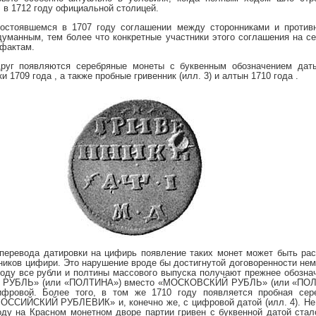
л в 1712 году официальной столицей.
остоявшемся в 1707 году соглашении между сторонниками и против
думанным, тем более что конкретные участники этого соглашения на се
 фактам.
друг появляются серебряные монеты с буквенным обозначением даты:
и 1709 года , а также пробные гривенник (илл. 3) и алтын 1710 года .
перевода датировки на цифирь появление таких монет может быть рас
ников цифири. Это нарушение вроде бы достигнутой договоренности не
 году все рубли и полтины массового выпуска получают прежнее обозн
РУБЛЬ» (или «ПОЛТИНА») вместо «МОСКОВСКИЙ РУБЛЬ» (или «ПОЛТ
ифровой. Более того, в том же 1710 году появляется пробная сер
ОССИЙСКИЙ РУБЛЕВИК» и, конечно же, с цифровой датой (илл. 4). Не
году на Красном монетном дворе партии гривен с буквенной датой стал