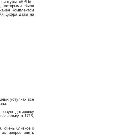
евиатуры «ВРП» .
, которыми была
канен комплектом
няя цифра даты на
мных уступках все
апа.
фровую датировку
 поскольку в 1715,
, очень близкое к
 их аверсе опять