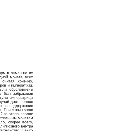
орм в обмен на их
дной монете всех
считая, конечно,
ров и императриц.
были обусловлены
в был забракован
итуле императрицы
учай дает полное
не на поддержание
а. При этом нужно
2-го этапа вполне
вительным монетам
ло, скорее всего,
елигиозного центра
ительство Санкт-