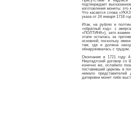
Присутствие в надпис
подтверждает высказанно
изготовления монеты: это
Что касается слова «УКАЗ
указа от 24 января 1718 г
Итак, на рублях и полти
«обратный ход»: с авер
«ПОЛТИНА»), зато взамен 
этапе осталась за проти
основной, поскольку имен
там, где и должна нахо
обнаруживалась с трудом, 
Окончание в 1721 году 4
Ништадтский договор со Ш
конечно же, ослабило поз
поставивший церковь в по
немало представителей 
датировки монет либо выст