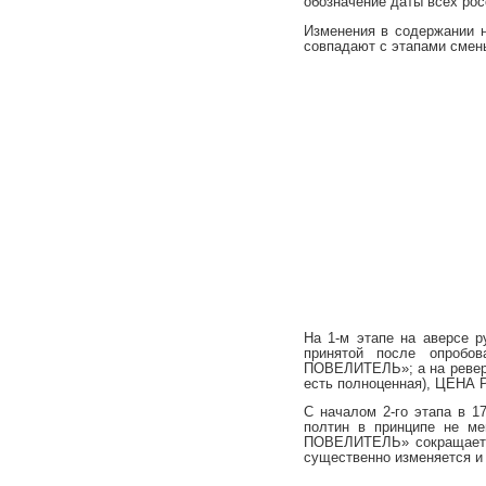
обозначение даты всех рос
Изменения в содержании н
совпадают с этапами смены
На 1-м этапе на аверсе 
принятой после опроб
ПОВЕЛИТЕЛЬ»; а на ревер
есть полноценная), ЦЕНА
С началом 2-го этапа в 1
полтин в принципе не ме
ПОВЕЛИТЕЛЬ» сокращается
существенно изменяется 