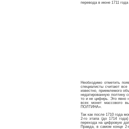
перевода в июне 1711 года
Необходимо отметить поя
специалисты считают все 
известно, приемлемого об
недатированную полтину с
то и не цифирь. Это явно 
всех монет массового в
ПОЛТИНА».
Так как после 1710 года м
2-го этапа (до 1714 год
перехода на цифровую д
Правда, в самом конце 2-