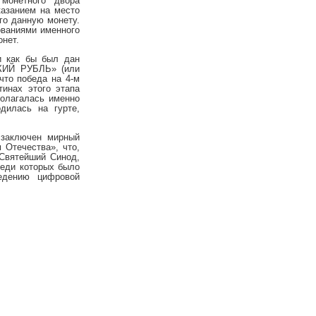
монетного двора
азанием на место
го данную монету.
ованиями именного
онет.
и как бы был дан
СКИЙ РУБЛЬ» (или
что победа на 4-м
тинах этого этапа
полагалась именно
дилась на гурте,
 заключен мирный
 Отечества», что,
 Святейший Синод,
реди которых было
ведению цифровой