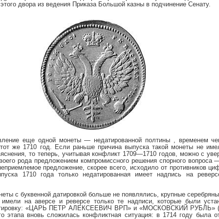
 этого двора из ведения Приказа Большой казны в подчинение Сенату.
вление еще одной монеты — недатированной полтины , временем чек
тот же 1710 год. Если раньше причина выпуска такой монеты не име
ъяснения, то теперь, учитывая конфликт 1709—1710 годов, можно с уве
воего рода предложением компромиссного решения спорного вопроса —
неприемлемое предложение, скорее всего, исходило от противников циф
ыпуска 1710 года только недатированная имеет надпись на рев
онеты с буквенной датировкой больше не появлялись, крупные серебрян
а) имели на аверсе и реверсе только те надписи, которые были уст
атировку: «ЦАРЬ ПЕТР АЛЕКСЕЕВИЧ ВРП» и «МОСКОВСКИЙ РУБЛЬ» (
го этапа вновь сложилась конфликтная ситуация: в 1714 году была о