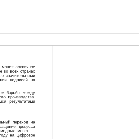
 монет: архаичное
е во всех странах
 со значительными
ании надписей на
ием борьбы между
го производства.
мся результатами
ельный переход на
кращение процесса
и медных монет —
году на цифровое