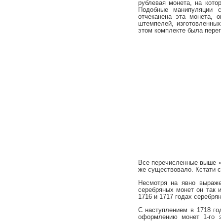
рублевая монета, на кот
Подобные манипуляции 
отчеканена эта монета, 
штемпелей, изготовленных
этом комплекте была перегр
Все перечисленные выше «
же существовало. Кстати с
Несмотря на явно выраже
серебряных монет он так и
1716 и 1717 годах серебря
С наступлением в 1718 го
оформлению монет 1-го э