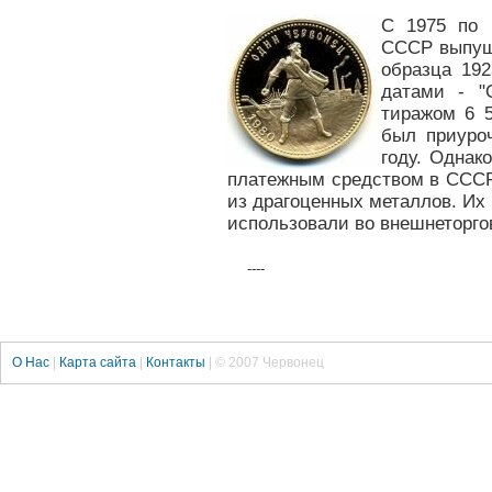
С 1975 по 
СССР выпущ
образца 19
датами - "
тиражом 6 5
был приуро
году. Однак
платежным средством в СССР
из драгоценных металлов. Их
использовали во внешнеторго
----
О Нас
|
Карта сайта
|
Контакты
| © 2007 Червонец