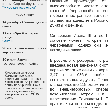
Название происходит от
статья Сергея Дружинина
высокопробного чистого с
"Мировая коллекция"
красный (червонный) оттен
=2007 год=
любые иностранные золотые
сплава, попадавшие в Россию
14 декабря
Сменен движок
дукаты и цехины.
сайта
12 октября
Расширен
Со времен Ивана III и до 
раздел
золотые монеты, которые т
Статьи
червонными, однако они ис
20 июля
Выложена полная
наградные знаки.
версия сайта
10 июля
Запущена
В результате реформы Петра
тестовая версия сайта.
введена новая денежная сис
первые золотые деньги - чер
Качественная краска.
3,47 г и 986-й пробе 
Компания все краски
соответствовали дукату. Пер
реализует эмаль пф-115 с
доставкой по РФ. | канальные
г. в количестве 118 экземпля
плиты перекрытия | Сайт
во внешнеторговых опера
новостей forbes.ru : новости
рынка недвижимости,
возобновлена Петром II в
авторские статьи | EPUB
books |
царствование Елизаветы I. П
практически не производилас