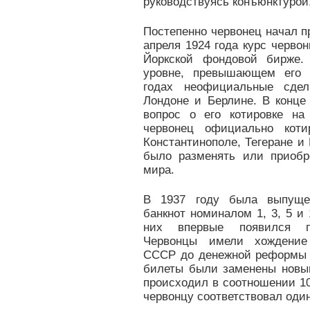
руководствуясь конъюнктурой,
Постепенно червонец начал п
апреля 1924 года курс черво
Йоркской фондовой бирже.
уровне, превышающем его д
годах неофициальные сде
Лондоне и Берлине. В конце
вопрос о его котировке на
червонец официально коти
Константинополе, Тегеране и
было разменять или приобр
мира.
В 1937 году была выпуще
банкнот номиналом 1, 3, 5 и
них впервые появился п
Червонцы имели хождение
СССР до денежной реформы 1
билеты были заменены новы
происходил в соотношении 10
червонцу соответствовал оди