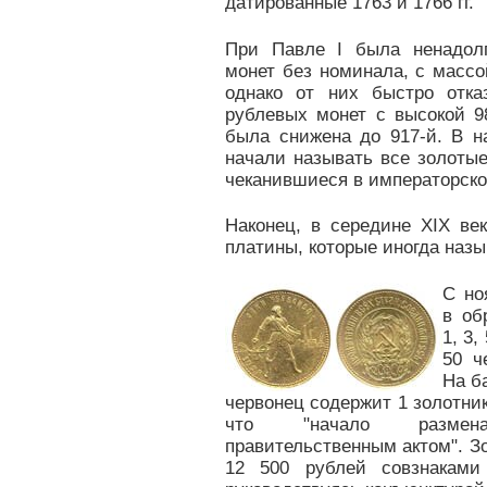
датированные 1763 и 1766 гг.
При Павле I была ненадолг
монет без номинала, с массо
однако от них быстро отка
рублевых монет с высокой 9
была снижена до 917-й. В н
начали называть все золоты
чеканившиеся в императорско
Наконец, в середине XIX ве
платины, которые иногда наз
С но
в об
1, 3,
50 ч
На б
червонец содержит 1 золотник 
что "начало размена
правительственным актом". З
12 500 рублей совзнаками 