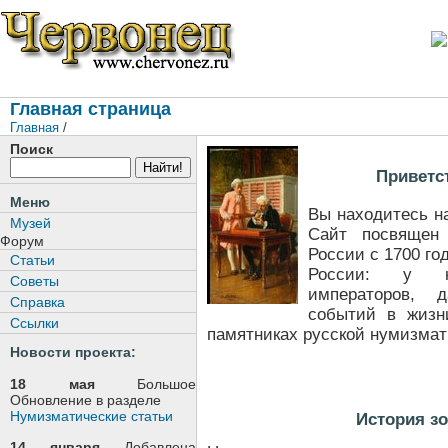
Главная страница
Главная
/
Поиск
Приветс
Меню
Вы находитесь на
Музей
Сайт посвящен
Форум
России с 1700 го
Статьи
России: у н
Советы
императоров, 
Справка
событий в жизн
Ссылки
памятниках русской нумизмат
Новости проекта:
18 мая
Большое
Обновление в разделе
Нумизматические статьи
История з
14 января
Добавлена