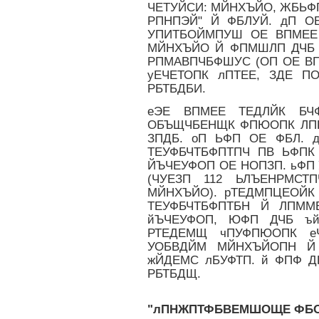
ЧЕТУЙСИ: МЙНХЪЙО, ЖБЬФП
РПНПЭЙ" Й ФБЛУЙ. дП О
УПИТБОЙМПУШ ОЕ ВПМЕЕ 
МЙНХЪЙО Й ФПМШЛП ДЧБ 
РПМАВПЧБФШУС (ОП ОЕ В
уЕЧЕТОПК лПТЕЕ, ЗДЕ 
РБТБДБИ.
еЭЕ ВПМЕЕ ТЕДЛЙК БЧФ
ОБЪЩЧБЕНЩК ФПЮОПК ЛПРЙ
ЗПДБ. оП ЬФП ОЕ ФБЛ. 
ТЕУФБЧТБФПТПЧ ПВ ЬФПК
ЙЪЧЕУФОП ОЕ НОПЗП. ьФ
(ЧУЕЗП 112 ЬЛЪЕНРМСТ
МЙНХЪЙО). рТЕДМПЦЕОЙК
ТЕУФБЧТБФПТБН Й ЛПММ
йЪЧЕУФОП, ЮФП ДЧБ ъй
РТЕДЕМЩ чПУФПЮОПК еЧ
УОБВДЙМ МЙНХЪЙОПН Й 
жЙДЕМС лБУФТП. й ФПФ 
РБТБДЩ.
"лПНЖПТФБВЕМШОЩЕ ФБО