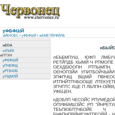
уФБФШЙ
зМБЧОБС
/
уФБФШЙ
/
жБМЕТЙУФЙЛБ
нЕОА
нБЫЙО
нХЪЕК
жПТХН
лБЪБМПУШ, ЮФП ЛМБУУ
уФБФШЙ
РЕТЙПДБ ХЫМЙ Ч РПМОПЕ
уПЧЕФЩ
ОЕХДБЮОПН РТПЫМПН.
уРТБЧЛБ
ОЕНОПЗЙИ УПИТБОЙЧЫЙИ
уУЩМЛЙ
ЗПФПЧЩ ВЩМЙ ПВНЕО
ИТПНЙТПЧБООЩЕ ЛТЕКУЕТ
ЗПЧПТС ХЦЕ П ЛБЛПН-ОЙВ
УФБЦЕН.
пДОБЛП ЧЕСОЙС РПУМЕДОЙ
ОПУФБМШЗЙС РП "ЙНРЕТУ
ТБЪПЮБТПЧБОЙЕ Ч У
БЧФПНПВЙМЕУФТПЕОЙЙ - 