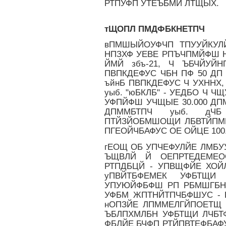
РТПУФП УТЕЪБМЙ ЛТЩЫХ.
тЩОПЛ ПМДФБКНЕТПЧ
вПМШЫЙОУФЧП ТПУУЙКУЛ
НПЗХФ УЕВЕ РПЪЧПМЙФШ НП
ЙМЙ збъ-21, Ч ЪБЧЙУЙ
ПВПКДЕФУС ЧБН ПФ 50 ДП 
ъйнБ ПВПКДЕФУС Ч УХННХ,
уыб. "юБКЛБ" - УЕДБО Ч
УФПЙФШ УЧЩЫЕ 30.000 ДПМ
ДПММБТПЧ уыб. дЧ
ПТЙЗЙОБМШОЩИ ЛБВТЙПМ
ПГЕОЙЧБАФУС ОЕ ОЙЦЕ 100
гЕОЩ ОБ УПЧЕФУЛЙЕ ЛМБ
ЪЩВЛЙ Й ОЕПРТЕДЕМЕО
РТПДБЦЙ - УПВЩФЙЕ ХОЙ
уПВЙТБФЕМЕК УФБТЩ
УПУЮЙФБФШ РП РБМШГБН
УФБМ ЖПТНЙТПЧБФШУС - 
нОПЗЙЕ ЛПММЕЛГЙПОЕТЩ
ЪБЛПХМЛБН УФБТЩИ ЛЧБТФ
ФБЛЙЕ БЧФП РТЙПВТЕФБАФ