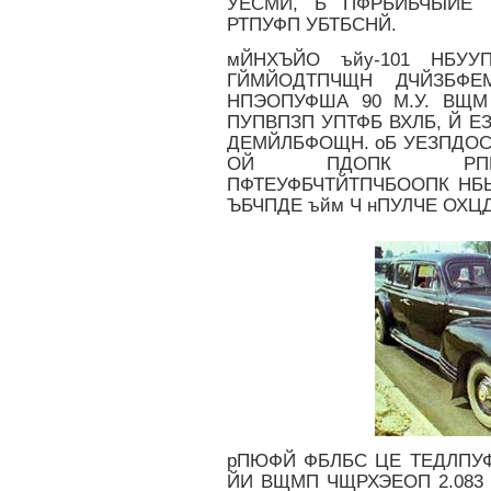
УЕСМЙ, Б ПФРБИБЧЫЙЕ
РТПУФП УБТБСНЙ.
мЙНХЪЙО ъйу-101 НБУУ
ГЙМЙОДТПЧЩН ДЧЙЗБФЕ
НПЭОПУФША 90 М.У. ВЩ
ПУПВПЗП УПТФБ ВХЛБ, Й 
ДЕМЙЛБФОЩН. оБ УЕЗПДОС
ОЙ ПДОПК РПМО
ПФТЕУФБЧТЙТПЧБООПК НБЫ
ЪБЧПДЕ ъйм Ч нПУЛЧЕ ОХЦ
рПЮФЙ ФБЛБС ЦЕ ТЕДЛПУФШ 
ЙИ ВЩМП ЧЩРХЭЕОП 2.083