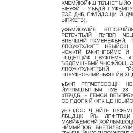
ХЧЕМЙЮЙФШ ТБЪНЕТ ЫЙО
ЫЕУФЙ - УЪБДЙ ПУФБМПУ
ЕЭЕ ДЧБ ПФЛЙДОЩИ Й ДЧ
ЫПЖЕТБ).
уФБМЙОУЛЙЕ ВТПОЕЧЙ
РЕТЕЧПЪЛЙ ПУПВП ЧБ
ВПЕЧЩНЙ РХМЕНЕФБНЙ, 
ЛПОУФТХЛФПТ НБЫЙОЩ
ЧОХФТЙ БЧФПНПВЙМС Й 
ЧЩДЕТЦЙФ ПВУФТЕМБ. р
ЪБДЕМЩЧБМЙ ЧНСФЙОЩ, О
ЛПОУФТХЛФПТБНЙ 
ЧПУУФБОБЧМЙЧБФШ ЙИ ХЦ
ъБФП РТПЧЕТЕООЩН Н
ЙУРПМШЪПЧБМ ЧУЕ 28 
рТБЧДБ, Ч ГЕМСИ ВЕЪПР
ОБ ПДОПК Й ФПК ЦЕ НБЫЙО
уЕЗПДОС Ч НЙТЕ ПУФБМП
ЛБЦДЩК ЙЪ ЛПФПТЩИ 
МАВЙФЕМСНЙ ХОЙЛБМШОЩИ
НЙММЙПОБ БНЕТЙЛБОУЛЙ