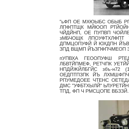
"ьФП ОЕ МХЮЫБС ОБЫБ РП
ЛПФПТЩК МЙЮОП РТЙОЙН
ЧЙДЙНП, ОЕ ПУПВП ЧОЙЛ
зМБЧОЩК ЛПОУФТХЛФПТ
ДПМЦОПУФЙ Й ЮХДПН ЙЪВЕЦ
ЗПД ВЩМП ЙЪЗПФПЧМЕОП 
пУПВХА ГЕООПУФШ РТЕД
ЛБВТЙПМЕФ, РЕТЧПК УЕТЙ
НПДЙЖЙЛБГЙС збъ-н72 (1
ОЕДПТПЗПК ЙЪ ЛХМШФПЧ
РПУМЕДОЕЕ ЧТЕНС ОЕТЕД
ДМС "УФБТХЫЛЙ" ЬЛУРЕТЙН
ТПД, ФП Ч РМСЦОПЕ ВБЗЗЙ.