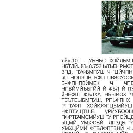
ъйу-101 - УБНБС ХОЙЛБ
НБТЛЙ. йЪ 8.752 ЬЛЪЕНРМС
ЗПД, ПУФБМПУШ Ч "ЦЙЧПН
чП НОПЗПН ЬФП ПВЯСУО
БЧФПНПВЙМЕК Ч ЧП
НПВЙМЙЪБГЙЙ Й ФБЛ Й П
йНЕФШ ФБЛХА НБЫЙОХ 
ТБЪТЕЫБМПУШ, РПЬФПНХ
РТПУФП ХОЙЮФПЦБМЙУШ
ЧФПТУЩТШЕ. уРЙУБО
ПФРТБЧМСМЙУШ "У РПОЙЦЕ
вЩМЙ УМХЮБЙ, ЛПЗДБ "О
УМХЦЙМЙ ФТБЛФПТБНЙ Ч 