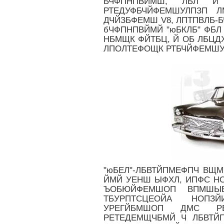
БЧФПНПВЙМШ, ЛБЛ Й
РТЕДУФБЧЙФЕМШУЛПЗП Л
ДЧЙЗБФЕМШ V8, ЛПТПВЛБ-Б
бЧФПНПВЙМЙ "юБКЛБ" ФБЛ 
НБМЩК ФЙТБЦ, Й ОБ ЛБЦД
ЛПОЛТЕФОЩК РТБЧЙФЕМШУ
"юБЕЛ"-ЛБВТЙПМЕФПЧ ВЩ
ЙМЙ УЕНШ ЫФХЛ, ИПФС Н
ЪОБЮЙФЕМШОП ВПМШЫ
ТБУРПТСЦЕОЙА НОПЗ
УРЕГЙБМШОП ДМС РБ
РЕТЕДЕМЩЧБМЙ Ч ЛБВТЙ