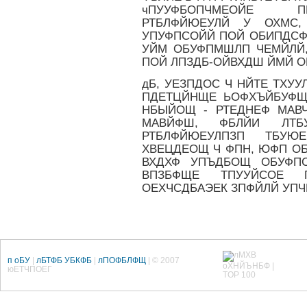
чПУУФБОПЧМЕОЙЕ П
РТБЛФЙЮЕУЛЙ У ОХМС
УПУФПСОЙЙ ПОЙ ОБИПДСФ
УЙМ ОБУФПМШЛП ЧЕМЙЛЙ
ПОЙ ЛПЗДБ-ОЙВХДШ ЙМЙ О
дБ, УЕЗПДОС Ч НЙТЕ ТХУ
ПДЕТЦЙНЩЕ ЬОФХЪЙБУФЩ
НБЫЙОЩ - РТЕДНЕФ МАВЧ
МАВЙФШ, ФБЛЙИ ЛТБ
РТБЛФЙЮЕУЛПЗП ТБУЮ
ХВЕЦДЕОЩ Ч ФПН, ЮФП ОБ
ВХДХФ УПЪДБОЩ ОБУФПС
ВПЗБФЩЕ ТПУУЙСОЕ
ОЕХЧСДБАЭЕК ЗПФЙЛЙ УПЧ
п оБУ
|
лБТФБ УБКФБ
|
лПОФБЛФЩ
| © 2007
юЕТЧПОЕГ