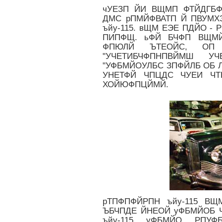
чУЕЗП ЙИ ВЩМП ФТЙДГБ
ДМС рПМЙФВАТП Й ПВУМХ
ъйу-115. вЩМ ЕЭЕ ПДЙО 
ПИПФЩ. ьФЙ БЧФП ВЩМ
ФПЮЛЙ ЪТЕОЙС, ОП
"УЧЕТИБЧФПНПВЙМШ УЧ
"УФБМЙОУЛБС ЗПФЙЛБ ОБ 
УНЕТФЙ ЧПЦДС ЧУЕИ ЧТ
ХОЙЮФПЦЙМЙ.
рТПФПФЙРПН ъйу-115 ВЩ
ЪБЧПДЕ ЙНЕОЙ уФБМЙОБ Ч
ъйу-115 уФБМЙО РПУ