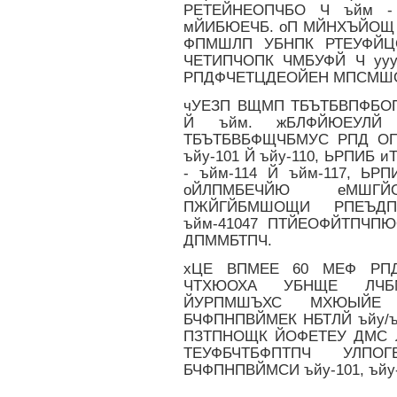
РЕТЕЙНЕОПЧБО Ч ъйм 
мЙИБЮЕЧБ. оП МЙНХЪЙОЩ
ФПМШЛП УБНПК РТЕУФЙЦ
ЧЕТИПЧОПК ЧМБУФЙ Ч ууу
РПДФЧЕТЦДЕОЙЕН МПСМШО
чУЕЗП ВЩМП ТБЪТБВПФБО
Й ъйм. жБЛФЙЮЕУЛЙ
ТБЪТБВБФЩЧБМУС РПД ОП
ъйу-101 Й ъйу-110, ЬРПИБ 
- ъйм-114 Й ъйм-117, ЬР
оЙЛПМБЕЧЙЮ еМШГ
ПЖЙГЙБМШОЩИ РПЕЪДП
ъйм-41047 ПТЙЕОФЙТПЧ
ДПММБТПЧ.
хЦЕ ВПМЕЕ 60 МЕФ РП
ЧТХЮОХА УБНЩЕ ЛЧБМ
ЙУРПМШЪХС МХЮЫЙЕ
БЧФПНПВЙМЕК НБТЛЙ ъйу/
ПЗТПНОЩК ЙОФЕТЕУ ДМС 
ТЕУФБЧТБФПТПЧ УЛПО
БЧФПНПВЙМСИ ъйу-101, ъйу-