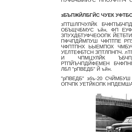
ПУФБЧЫЙИУС "НПОУФТПЧ" 
зБЪПЖЙЛБГЙС ЧУЕК УФТБ
зПТШЛПЧУЛЙК БЧФПЪБЧП
ОБЪЩЧБМУС ъйн, ФП ЕУ
ЗПУХДБТУФЧЕООПК ЙЕТБТИ
ПФЧПДЙМПУШ ЧФПТПЕ РП
ЧФПТПНХ ЬЫЕМПОХ ЧМБУ
УЕЛТЕФБТСН ЗПТЛПНПЧ. лТ
И ЧПМЦУЛЙК ЪБЧП
РТПЙЪЧПДЙФЕМЕН БЧФПН
ЛБЛ "рПВЕДБ" Й ъйн.
"рПВЕДБ" збъ-20 СЧЙМБУ
ОПЧПК УЕТЙКОПК НПДЕМША