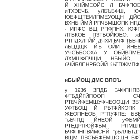
Й ХНЙМЕОЙС Л БЧФПОБ
иТХЭЕЧБ. уЛБЪБФШ, 
ЮЕФЩТЕИЛПМЕУОЩН ДЙО
ВХНБ ЙМЙ РПЧБМШОПК НП
- ИПФС ВЩ РПФПНХ, ЮФ
ЛТБКОЕ ПЗТБОЙЮЕО. 
РТПДХЛГЙЙ ДЧХИ БЧФПЪБЧПД
лБЦДЩК ЙЪ ОЙИ ЙНЕЕ
УЧСЪБООХА У ОБЙВПМ
ЛХМШФПЧЩИ НБЫЙО, 
бЧЙБЛПНРБОЙЙ бЬТПЖМПФ
нБЫЙОЩ ДМС ВПОЪ
у 1936 ЗПДБ БЧФПНП
ФТБДЙГЙПООП СЧ
РТБЧЙФЕМШУФЧЕООЩИ ЗБТ
УФТБОЩ Й РБТФЙКОПК 
ЖЕОПНЕОБ РТПУФПЕ: БВ
"ъБЧПД ЙНЕОЙ уФБМЙ
РТЕДРПЮЙФБМ РПМШЪ
БЧФПНПВЙМСНЙ "рБЛЛБТД
ВЩМ ПВСЪБФЕМШОЩН БФТ