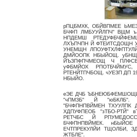
рПЦБМХК, ОБЙВПМЕЕ ЬМЕ
БЧФП ЛМБУУЙЛПЧ" ВЩМ ъ
НПДЕМШ РТЕДУФБЧЙФЕМ
ЛХЪПЧПН Й ФТЕИТСДОЩН 
УНЕМЩН ЛПОУФТХЛФПТУЛ
ДМЙООПК НБЫЙОЩ. уБНЩ
ЙЪЗПФПЧМЕОЩ Ч ПЛФСВ
уФБМЙОХ РПОТБЧЙМУС
РТЕНЙТПЧБОЩ. чУЕЗП ДП 1
НБЫЙО.
еЭЕ ДЧБ ЪБНЕЮБФЕМШОЩИ
"чПМЗБ" Й "юБКЛБ". 
"БЧФПНПВЙМЕН ТХУУЛПК 
ХДПУФПЕОБ "зТБО-РТЙ" 
РЕТЧБС Й РПУМЕДОС
БЧФПНПВЙМЕК. нБЫЙОЕ
ЕЧТПРЕКУЛЙИ ТЩОЛБИ, З
ЖТБЛЕ".