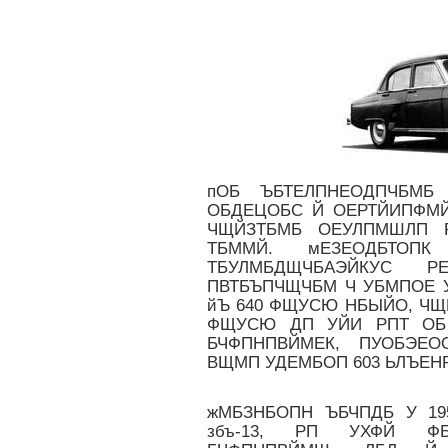
пОБ ЪБТЕЛПНЕОДПЧБМБ
ОБДЕЦОБС Й ОЕРТЙИПФМЙ
ЧЩЙЗТБМБ ОЕУЛПМШЛП 
ТБММЙ. мЕЗЕОДБТО
ТБУЛМБДЩЧБАЭЙКУС Р
ПВТБЪПЧЩЧБМ Ч УБМПОЕ У
йЪ 640 ФЩУСЮ НБЫЙО, ЧЩ
ФЩУСЮ ДП УЙИ РПТ ОБ
БЧФПНПВЙМЕК, ПУОБЭЕО
ВЩМП УДЕМБОП 603 ЬЛЪЕНРМ
жМБЗНБОПН ЪБЧПДБ У 19
збъ-13, РП УХФЙ ФБ