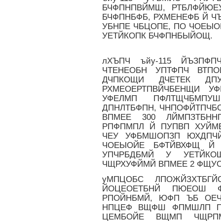
БЧФПНПВЙМШ, РТБЛФЙЮЕ
БЧФПНБФБ, РХМЕНЕФБ Й Ч
УБНПЕ ЧБЦОПЕ, ПО ЧОЕЫ
УЕТЙКОПК БЧФПНБЫЙОЩ.
лХЪПЧ ъйу-115 ЙЪЗП
ЧТЕНЕОБН УПТФПЧ ВТПО
ДЧПКОЩИ ДЧЕТЕК ДПУ
РХМЕОЕРТПВЙЧБЕНЩИ УФ
УФЕЛМП ПФЛТЩЧБМПУ
ДПНЛТБФПН, ЧНПОФЙТПЧБ
ВПМЕЕ 300 ЛЙМПЗТБНН
РПФПМПЛ Й ПУПВП ХУЙМ
ЧЕУ УФБМШОПЗП ЮХДПЧЙ
ЧОЕЫОЙЕ БФТЙВХФЩ Й 
УПЧРБДБМЙ У УЕТЙКО
ЧЩРХУФЙМЙ ВПМЕЕ 2 ФЩУ
уМПЦОБС ЛПОЖЙЗХТБГ
ЙОЦЕОЕТБНЙ ПЮЕОШ 
РПОЙНБМЙ, ЮФП ЪБ ОЕ
НПЦЕФ ВЩФШ ФПМШЛП ПД
ЦЕМБОЙЕ ВЩМП ЧЩРП