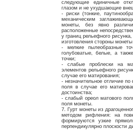
следующие единичные откл
глазом и не ухудшающие вне
- риски (тонкие, паутинооб
механическим заглаживающ
монеты, без явно различи
расположенные непосредствен
у границ рельефного рисунка, 
изготовления стороны монеты
- мелкие пылеобразные точ
голубоватые, белые, а так
точки;
- слабые проблески на ма
элементов рельефного рисунк
случае его матирования;
- незначительное отличие по 
поля в случае его матирова
достоинства;
- слабый ореол матового пол
поля монеты.
7. Гурт монеты из драгоценн
методом рифления: на пове
формируются узкие прямол
перпендикулярно плоскости д