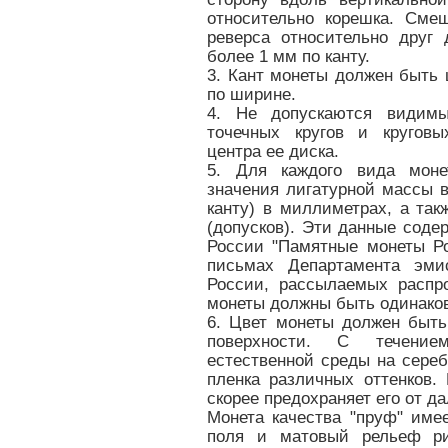
относительно корешка. Сме
реверса относительно друг 
более 1 мм по канту.
3. Кант монеты должен быть
по ширине.
4. Не допускаются видим
точечных кругов и круговы
центра ее диска.
5. Для каждого вида моне
значения лигатурной массы 
канту) в миллиметрах, а та
(допусков). Эти данные соде
России "Памятные монеты Р
письмах Департамента эмис
России, рассылаемых распр
монеты должны быть одинаков
6. Цвет монеты должен быт
поверхности. С течени
естественной среды на сереб
пленка различных оттенков.
скорее предохраняет его от д
Монета качества "пруф" име
поля и матовый рельеф ри