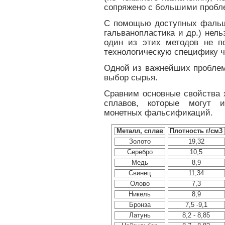
сопряжено с большими пробл
С помощью доступных фальш
гальванопластика и др.) нель
один из этих методов не п
технологическую специфику ч
Одной из важнейших пробле
выбор сырья.
Сравним основные свойства 
сплавов, которые могут и
монетных фальсификаций.
Металл, сплав
Плотность г/см3
Золото
19,32
Серебро
10,5
Медь
8,9
Свинец
11,34
Олово
7,3
Никель
8,9
Бронза
7,5 -9,1
Латунь
8,2 - 8,85