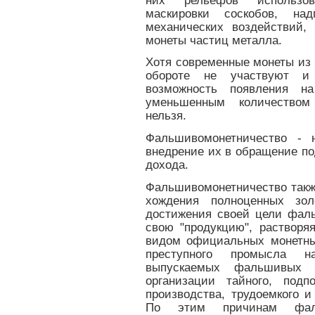
них рельефов использо
маскировки соскобов, на
механических воздействий,
монеты частиц металла.
Хотя современные монеты из
обороте не участвуют и 
возможность появления н
уменьшенным количеством
нельзя.
Фальшивомонетничество - н
внедрение их в обращение п
дохода.
Фальшивомонетничество такж
хождения полноценных зо
достижения своей цели фал
свою "продукцию", раствор
видом официальных монетны
преступного промысла 
выпускаемых фальшивых м
организации тайного, подп
производства, трудоемкого и
По этим причинам фальш