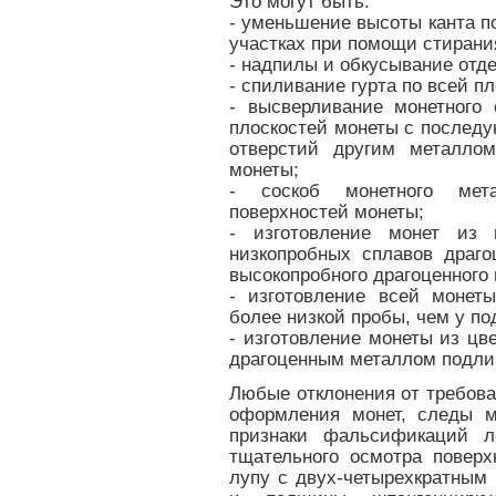
Это могут быть:
- уменьшение высоты канта п
участках при помощи стирани
- надпилы и обкусывание отде
- спиливание гурта по всей п
- высверливание монетного
плоскостей монеты с последу
отверстий другим металло
монеты;
- соскоб монетного мет
поверхностей монеты;
- изготовление монет из 
низкопробных сплавов драг
высокопробного драгоценного
- изготовление всей монет
более низкой пробы, чем у по
- изготовление монеты из цве
драгоценным металлом подли
Любые отклонения от требова
оформления монет, следы м
признаки фальсификаций л
тщательного осмотра повер
лупу с двух-четырехкратным