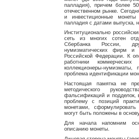
палладия), причем более 5
отечественном рынке. Сегодн
и инвестиционные монеты 
палладия с датами выпуска, н
Институционально российски
сеть из многих сотен от
Сбербанка России, дру
нумизматических фирм и 
Российской Федерации. К о
работники коммерческих 
коллекционеры-нумизматы, 
проблема идентификации моне
Настоящая памятка не пре
методического руковод
фальсификаций и подделок, в
проблему с позиций практи
монетами, сформулировать 
могут быть положены в основу
Для начала напомним осн
описанию монеты.
Лицевая сторона монеты (аве