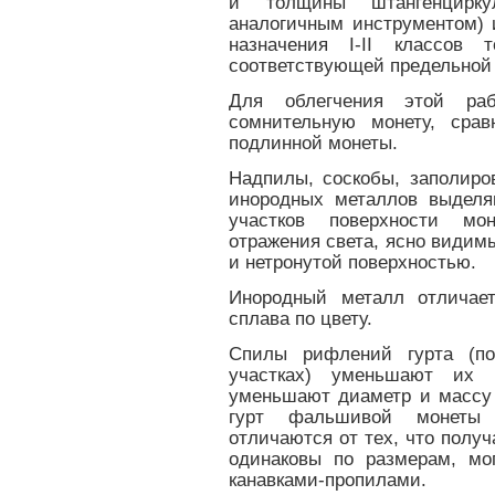
и толщины штангенцирк
аналогичным инструментом) 
назначения I-II классов
соответствующей предельной
Для облегчения этой раб
сомнительную монету, сра
подлинной монеты.
Надпилы, соскобы, заполиро
инородных металлов выделя
участков поверхности мо
отражения света, ясно види
и нетронутой поверхностью.
Инородный металл отличает
сплава по цвету.
Спилы рифлений гурта (по
участках) уменьшают их 
уменьшают диаметр и массу
гурт фальшивой монеты 
отличаются от тех, что получ
одинаковы по размерам, мо
канавками-пропилами.