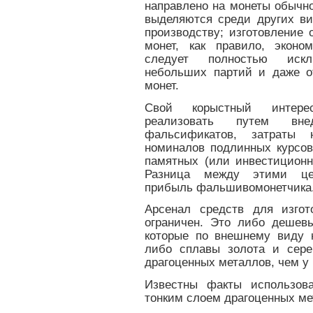
направлено на монеты обычно
выделяются среди других ви
производству; изготовление
монет, как правило, эконо
следует полностью искл
небольших партий и даже о
монет.
Свой корыстный интере
реализовать путем вн
фальсификатов, затраты 
номиналов подлинных курсо
памятных (или инвестицион
Разница между этими це
прибыль фальшивомонетчика
Арсенал средств для изгот
ограничен. Это либо дешев
которые по внешнему виду 
либо сплавы золота и сере
драгоценных металлов, чем у
Известны факты использова
тонким слоем драгоценных ме