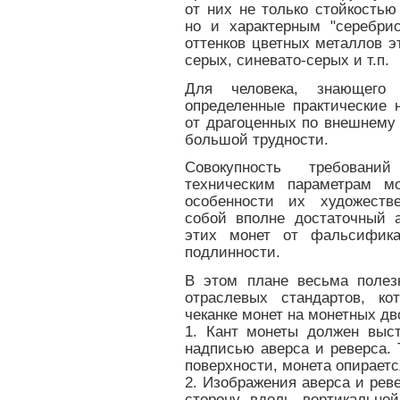
от них не только стойкостью
но и характерным "серебри
оттенков цветных металлов э
серых, синевато-серых и т.п.
Для человека, знающего
определенные практические 
от драгоценных по внешнему 
большой трудности.
Совокупность требован
техническим параметрам м
особенности их художеств
собой вполне достаточный 
этих монет от фальсифика
подлинности.
В этом плане весьма полез
отраслевых стандартов, ко
чеканке монет на монетных дв
1. Кант монеты должен выс
надписью аверса и реверса. 
поверхности, монета опирается
2. Изображения аверса и рев
сторону вдоль вертикально