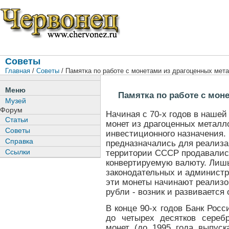
Советы
Главная
/
Советы
/ Памятка по работе с монетами из драгоценных мет
Меню
Памятка по работе с мон
Музей
Форум
Начиная с 70-х годов в наше
Статьи
монет из драгоценных металл
Советы
инвестиционного назначения. 
Справка
предназначались для реализа
Ссылки
территории СССР продавались
конвертируемую валюту. Лишь 
законодательных и администр
эти монеты начинают реализо
рубли - возник и развивается
В конце 90-х годов Банк Рос
до четырех десятков сереб
монет (до 1995 года выпус