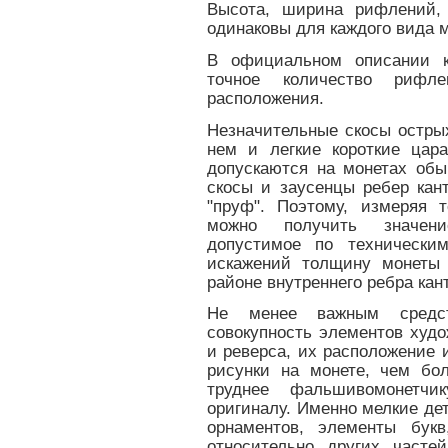
Высота, ширина рифлений,
одинаковы для каждого вида 
В официальном описании к
точное количество рифл
расположения.
Незначительные скосы острых
нем и легкие короткие цар
допускаются на монетах обы
скосы и заусенцы ребер кант
"пруф". Поэтому, измеряя 
можно получить значен
допустимое по технически
искажений толщину монеты 
районе внутреннего ребра кан
Не менее важным средс
совокупность элементов худ
и реверса, их расположение 
рисунки на монете, чем бо
труднее фальшивомонетчи
оригиналу. Именно мелкие дета
орнаментов, элементы букв
относительно других часте