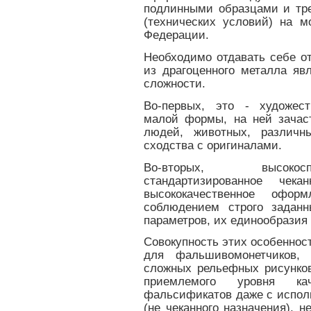
подлинными образцами и тр
(технических условий) на 
Федерации.
Необходимо отдавать себе от
из драгоценного металла яв
сложности.
Во-первых, это - художест
малой формы, на ней зачас
людей, животных, различн
сходства с оригиналами.
Во-вторых, высокосп
стандартизированное чека
высококачественное офор
соблюдением строго заданн
параметров, их единообразия 
Совокупность этих особеннос
для фальшивомонетчиков, 
сложных рельефных рисунко
приемлемого уровня кач
фальсификатов даже с испол
(не чеканного назначения), н