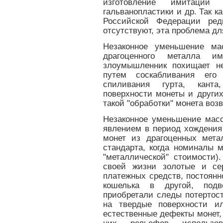
изготовление имитации
гальванопластики и др. Так 
Российской Федерации ред
отсутствуют, эта проблема дл
Незаконное уменьшение ма
драгоценного металла и
злоумышленник похищает не
путем соскабливания его
спиливания гурта, канта
поверхности монеты и други
такой "обработки" монета воз
Незаконное уменьшение мас
явлением в период хождения
монет из драгоценных мета
стандарта, когда номиналы 
"металлической" стоимости)
своей жизни золотые и се
платежных средств, постоянно
кошелька в другой, подве
приобретали следы потертос
на твердые поверхности ил
естественные дефекты монет,