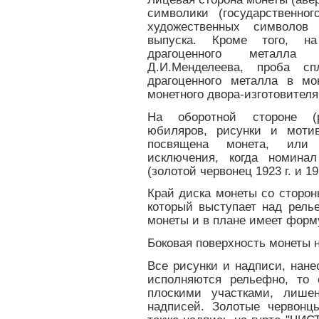
символики (государственно
художественных символов
выпуска. Кроме того, на
драгоценного металла
Д.И.Менделеева, проба сп
драгоценного металла в мо
монетного двора-изготовителя
На оборотной стороне (р
юбиляров, рисунки и мотив
посвящена монета, или 
исключения, когда номина
(золотой червонец 1923 г. и 197
Край диска монеты со сторон
который выступает над рел
монеты и в плане имеет форму
Боковая поверхность монеты н
Все рисунки и надписи, нане
исполняются рельефно, то
плоскими участками, лише
надписей. Золотые червонц