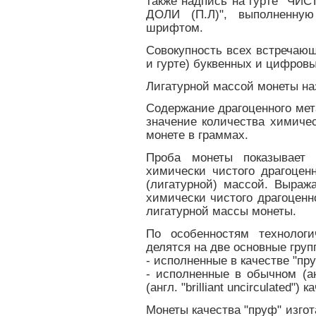
также надпись на гурте "Ч
ДОЛИ (П.Л)", выполненну
шрифтом.
Совокупность всех встречающ
и гурте) буквенных и цифров
Лигатурной массой монеты на
Содержание драгоценного мет
значение количества химичес
монете в граммах.
Проба монеты показывает 
химически чистого драгоцен
(лигатурной) массой. Выраж
химически чистого драгоценн
лигатурной массы монеты.
По особенностям технологи
делятся на две основные груп
- исполненные в качестве "пруф
- исполненные в обычном (ан
(англ. "brilliant uncirculated") к
Монеты качества "пруф" изг