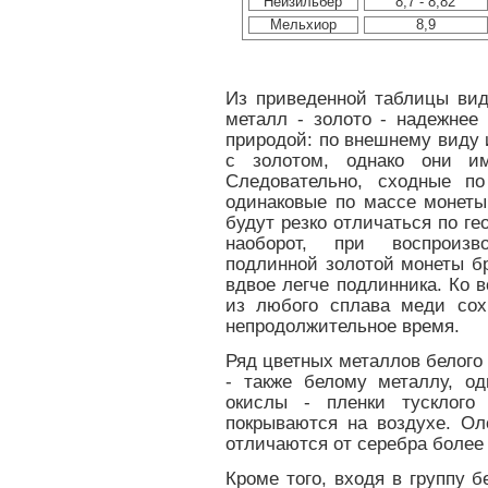
Нейзильбер
8,7 - 8,82
Мельхиор
8,9
Из приведенной таблицы вид
металл - золото - надежнее
природой: по внешнему виду 
с золотом, однако они и
Следовательно, сходные по
одинаковые по массе монеты
будут резко отличаться по г
наоборот, при воспроизв
подлинной золотой монеты б
вдвое легче подлинника. Ко 
из любого сплава меди сох
непродолжительное время.
Ряд цветных металлов белого 
- также белому металлу, о
окислы - пленки тусклого 
покрываются на воздухе. Ол
отличаются от серебра более
Кроме того, входя в группу 