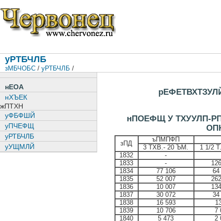
уРТБЧЛБ
зМБЧОБС
/
уРТБЧЛБ
/
нЕОА
рЕФЕТВХТЗУЛ
нХЪЕК
жПТХН
уФБФШЙ
нПОЕФЩ У ТХУУЛП-
уПЧЕФЩ
ОП
уРТБЧЛБ
ъПМПФП
зПД
уУЩМЛЙ
3 ТХВ.- 20 ЪМ.
1 1/2 Т
1832
-
1833
-
126
1834
77 106
64
1835
52 007
262
1836
10 007
134
1837
30 072
34
1838
16 593
13
1839
10 706
7 
1840
5 473
2 