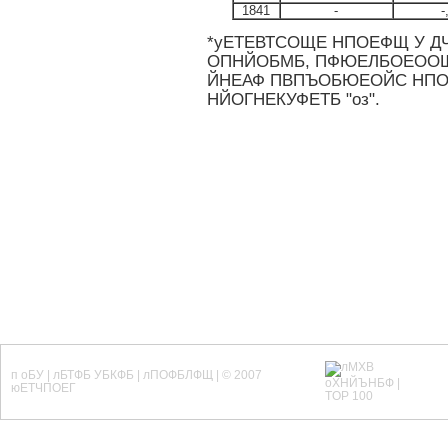
1841
-
-
*уЕТЕВТСОЩЕ НПОЕФЩ У 
ОПНЙОБМБ, ПФЮЕЛБОЕООЩЕ
ЙНЕАФ ПВПЪОБЮЕОЙС НПОЕ
НЙОГНЕКУФЕТБ "оз".
п оБУ | лБТФБ УБКФБ | лПОФБЛФЩ | © 2007
юЕТЧПОЕГ