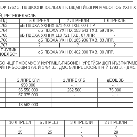
ОЕФ 1762 З. ПВЩЮОПК ЮЕЛБОЛПК ВЩМП ЙЪЗПФПЧМЕОП ОБ УХННХ 3
ДЙ, РЕТЕЮЕЛБОЛБ
зПД
5 ЛПРЕЕЛ
2 ЛПРЕКЛЙ
1 ЛПРЕКЛБ
1763
оБ ПВЭХА УХННХ 671 400 ТХВ. 00 ЛПР.
-
1764
оБ ПВЭХА УХННХ 153 643 ТХВ. 59 ЛПР.
1765
оБ ПВЭХА УХННХ 118 721 ТХВ. 07 ЛПР.
-
1766
оБ ПВЭХА УХННХ 185 936 ТХВ. 83 ЛПР.
1767
?
?
?
МПЧУЛЙК
оБ ПВЭХА УХННХ 402 000 ТХВ. 00 ЛПР.
ЕЮЕЛБО*
ЛБО ЧЩРПМОСМУС У ЙУРПМШЪПЧБОЙЕН УРЕГЙБМШОП ЙЪЗПФПЧМ
ПЧБООЩИ 1791 Й 1794 ЗЗ. ДМС 5-ЛПРЕЕЮОЙЛПЧ Й 1793 З. - ДМС 5
2 ЛПРЕКЛЙ
1 ЛПРЕКЛБ
дЕОШЗБ
0
950 000
-, +
-, +
1
55 550 000
262 500
75 000
2
57 375 000
-
-, +
3
-, +
-
-
4
13 562 000
-
-
10 ЛПРЕЕЛ
5 ЛПРЕЕЛ
3 ЛПРЕКЛЙ
2 ЛПРЕКЛЙ
8
-
-
-
?
0
25
25
-
29