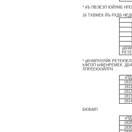
* йЪ ПВЭЕЗП ЮЙУМБ НП
16 ТХ
ВМЕК ЙЪ РХДБ НЕ
рБЧ
РЕТ
* рБЧМПЧУЛЙК РЕТЕЮЕ
ЬФПЗП ЫФЕНРЕМЕК, ДБФЙТ
ЛПРЕЕЮОЙЛПЧ.
зПД
181
181
181
181
181
БЮБМП
зПД
182
183