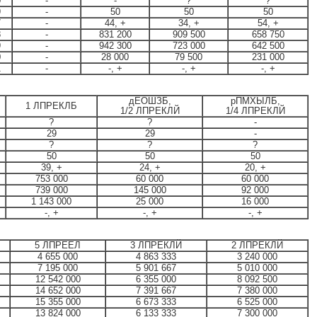
0
-
-
?
?
9
-
50
50
50
7
-
44, +
34, +
54, +
8
-
831 200
909 500
658 750
9
-
942 300
723 000
642 500
0
-
28 000
79 500
231 000
1
-
-, +
-, +
-, +
дЕОШЗБ,
рПМХЫЛБ,
1 ЛПРЕКЛБ
1/2 ЛПРЕКЛЙ
1/4 ЛПРЕКЛЙ
?
?
-
29
29
-
?
?
?
50
50
50
39, +
24, +
20, +
753 000
60 000
60 000
739 000
145 000
92 000
1 143 000
25 000
16 000
-, +
-, +
-, +
5 ЛПРЕЕЛ
3 ЛПРЕКЛЙ
2 ЛПРЕКЛЙ
4 655 000
4 863 333
3 240 000
7 195 000
5 901 667
5 010 000
12 542 000
6 355 000
8 092 500
14 652 000
7 391 667
7 380 000
15 355 000
6 673 333
6 525 000
13 824 000
6 133 333
7 300 000