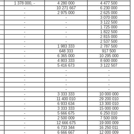
1 378 000, -
4 280 000
4 477 500
-
10 271 667
6 230 000
-
2 975 000
2 625 000
-
-
3 070 000
-
-
3 122 500
-
-
1 725 000
-
-
1 822 500
-
-
2 815 000
-
-
2 537 500
-
1 983 333
2 787 500
-
648 333
917 500
-
6 365 000
10 295 000
-
4 803 333
8 600 000
-
5 416 673
3 122 507
-
-
-
-
-
-
-
-
-
-
-
-
-
-
-
-
3 333 333
10 000 000
-
11 400 010
29 200 010
-
6 933 634
13 300 010
-
3 333 333
15 000 000
-
5 666 675
6 250 010
-
2 500 009
7 500 009
-
12 666 675
19 000 009
-
6 733 344
16 250 011
-
6 666 667
12 000 009