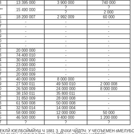
3
13 395 000
3 900 000
740 000
?
?
**
15 490 000
?
2 000
5
18 200 007
2 992 009
60 000
6
-
-
-
7
-
-
-
8
-
-
-
9
-
-
-
0
-
-
-
1
-
-
-
2
20 000 000
-
-
3
74 400 010
-
-
4
30 600 000
-
-
5
23 000 000
-
-
6
20 000 010
-
-
7
20 000 009
-
-
8
40 000 009
8 000 000
-
9
27 500 011
49 500 010
2 000 008
0
26 500 009
24 000 000
8 000 000
1
38 150 011
35 800 011
-
2
31 850 009
28 000 008
-
3
61 500 008
50 000 008
-
4
32 500 014
14 000 004
-
5
58 000 000
12 000 000
50 000
6
46 500 000
9 400 000
1 200 000
7
?
?
?
ПРЕКЛЙ ЮЕЛБОЙМЙУШ Ч 1881 З. ДЧХИ ЧЙДПЧ: У ЧЕОЪЕМЕН бМЕЛУБО