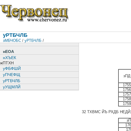
уРТБЧЛБ
зМБЧОБС
/
уРТБЧЛБ
/
нЕОА
нХЪЕК
жПТХН
уФБФШЙ
уПЧЕФЩ
зПД
уРТБЧЛБ
1755
уУЩМЛЙ
1756
1757
1758
1759
32 ТХВМС ЙЪ РХДБ НЕД
з
17
17