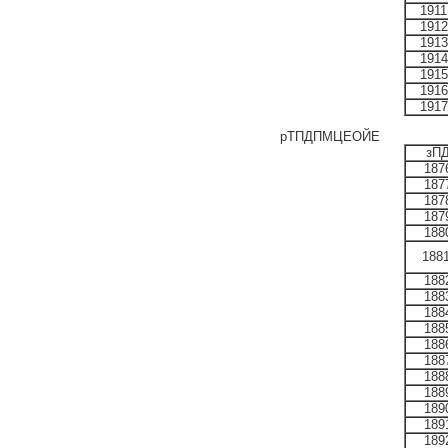
1911
1912
1913
1914
1915
1916
1917
рТПДПМЦЕОЙЕ
зП
187
187
187
187
188
188
188
188
188
188
188
188
188
188
189
189
189