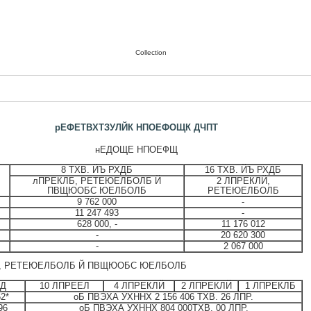
Collection
рЕФЕТВХТЗУЛЙК НПОЕФОЩК ДЧПТ
нЕДОЩЕ НПОЕФЩ
8 ТХВ. ЙЪ РХДБ
16 ТХВ. ЙЪ РХДБ
лПРЕКЛБ, РЕТЕЮЕЛБОЛБ Й
2 ЛПРЕКЛЙ,
ПВЩЮОБС ЮЕЛБОЛБ
РЕТЕЮЕЛБОЛБ
9 762 000
-
11 247 493
-
628 000, -
11 176 012
-
20 620 300
-
2 067 000
Й, РЕТЕЮЕЛБОЛБ Й ПВЩЮОБС ЮЕЛБОЛБ
ПД
10 ЛПРЕЕЛ
4 ЛПРЕКЛЙ
2 ЛПРЕКЛЙ
1 ЛПРЕКЛБ
62*
оБ ПВЭХА УХННХ 2 156 406 ТХВ. 26 ЛПР.
96
оБ ПВЭХА УХННХ 804 000ТХВ. 00 ЛПР.