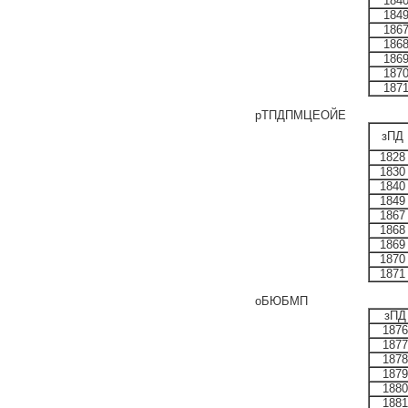
184
184
186
186
186
187
187
рТПДПМЦЕОЙЕ
зПД
1828
1830
1840
1849
1867
1868
1869
1870
1871
оБЮБМП
зПД
1876
1877
1878
1879
1880
1881