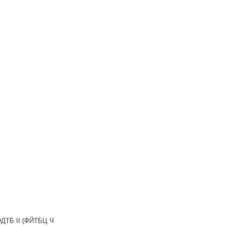
ДТБ II (ФЙТБЦ Ч