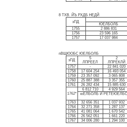
8 ТХВ. ЙЪ РХДБ НЕДЙ
зПД
ЮЕЛБОЛБ
1755
2 886 831
1756
23 596 165
1757
17 037 984
пВЩЮОБС ЮЕЛБОЛБ
5
2
зПД
ЛПРЕЕЛ
ЛПРЕКЛЙ
1757
-
22 841 020
1758
17 604 254
16 493 054
1759
23 357 092
3 065 808
1760
25 887 388
3 357 355
1761
26 282 434
15 885 630
6 812 710
4 929 564
1762*
юЕЛБОЛБ Й РЕТЕЮЕЛБОЛБ
1763
32 656 351
1 037 932
1764
32 271 358
1 287 137
1765
41 081 064
1 670 542
1766
26 562 051
1 661 220
1767
34 006 280
1 294 100