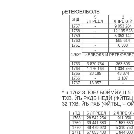
рЕТЕЮЕЛБОЛБ
5
2
зПД
ЛПРЕЕЛ
ЛПРЕКЛЙ
1757
-
9 053 284
1758
-
12 135 528
1759
-
5 053 142
1760
-
595 614
1761
-
6 338
-
-
1762*
юЕЛБОЛБ Й РЕТЕЮЕЛБОЛБ
1763
3 870 734
363 506
1764
1 176 164
1 034 756
1765
28 185
43 874
1766
-
1 107
1767
13 357
-
* ч 1762 З. ЮЕЛБОЙМЙУШ 5
ТХВ. ЙЪ РХДБ НЕДЙ (ФЙТБЦ
32 ТХВ. ЙЪ РХБ (ФЙТБЦ Ч О
зПД
5 ЛПРЕЕЛ
2 ЛПРЕКЛ
1768
28 542 254
911 050
1769
39 441 380
1 587 650
1770
48 479 920
5 310 750
1771
57 053 400
1 944 000