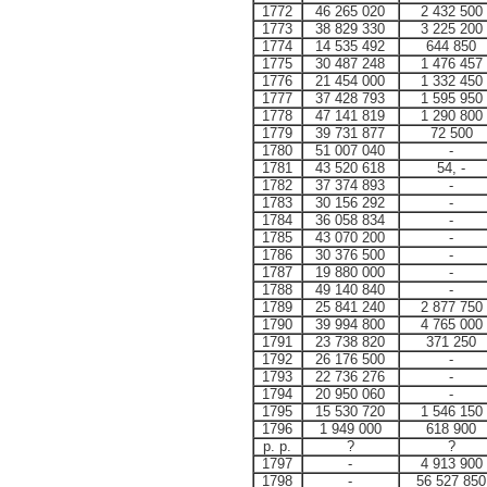
1772
46 265 020
2 432 500
1773
38 829 330
3 225 200
1774
14 535 492
644 850
1775
30 487 248
1 476 457
1776
21 454 000
1 332 450
1777
37 428 793
1 595 950
1778
47 141 819
1 290 800
1779
39 731 877
72 500
1780
51 007 040
-
1781
43 520 618
54, -
1782
37 374 893
-
1783
30 156 292
-
1784
36 058 834
-
1785
43 070 200
-
1786
30 376 500
-
1787
19 880 000
-
1788
49 140 840
-
1789
25 841 240
2 877 750
1790
39 994 800
4 765 000
1791
23 738 820
371 250
1792
26 176 500
-
1793
22 736 276
-
1794
20 950 060
-
1795
15 530 720
1 546 150
1796
1 949 000
618 900
р. р.
?
?
1797
-
4 913 900
1798
-
56 527 850