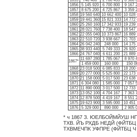
1856
5 145 920
6 700 800
9 167 
1857
8 675 200
4 725 867
3 359 
1858
19 560 640
10 662 400
10 028
1859
19 441 360
15 821 333
14 772
1860
25 260 160
17 342 933
19 239
1861
28 021 760
7 738 400
18 547
1862
22 055 040
10 373 867
16 889
1863
22 510 720
3 938 667
21 703
1864
26 042 240
248 000
14 175
1865
38 933 440
5 749 333
26 920
1866
24 767 040
6 611 200
21 889
11 697 280
1 785 067
8 970 
1867*
1 459 000
160 000
150 0
1868
23 018 500
6 085 833
18 200
1869
20 277 000
5 525 800
22 173
1870
21 158 000
5 017 500
23 638
1871
6 304 080
1 585 000
7 057 
1872
11 890 000
3 017 500
12 733
1873
13 052 100
4 704 167
7 363 
1874
12 878 500
4 419 167
8 551 
1875
19 623 900
3 595 000
10 451
1876
5 329 000
890 000
2 905 
* ч 1867 З. ЮЕЛБОЙМЙУШ Н
ТХВ. ЙЪ РХДБ НЕДЙ (ФЙТБЦ 
ТХВМЕЧПК УФПРЕ (ФЙТБЦ Ч