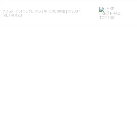
п оБУ | лБТФБ УБКФБ | лПОФБЛФЩ | © 2007
юЕТЧПОЕГ