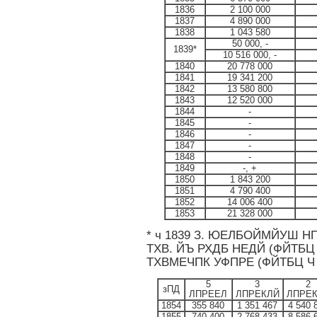
1836
2 100 000
1837
4 890 000
1838
1 043 580
50 000, -
1839*
10 516 000, -
1840
20 778 000
1841
19 341 200
1842
13 580 800
1843
12 520 000
1844
-
1845
-
1846
-
1847
-
1848
-
1849
-, +
1850
1 843 200
1851
4 790 400
1852
14 006 400
1853
21 328 000
* ч 1839 З. ЮЕЛБОЙМЙУШ Н
ТХВ. ЙЪ РХДБ НЕДЙ (ФЙТБЦ 
ТХВМЕЧПК УФПРЕ (ФЙТБЦ Ч
5
3
2
зПД
ЛПРЕЕЛ
ЛПРЕКЛЙ
ЛПРЕ
1854
355 840
1 351 467
4 540 
1855
740 400
2 768 433
8 586 