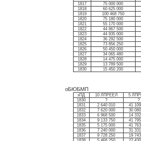
1817
75 000 000
1818
60 625 000
1819
100 468 750
1820
75 180 000
1821
55 170 000
1822
44 867 500
1823
44 935 000
1824
36 292 500
1825
73 856 250
1826
50 450 000
1827
34 065 480
1828
14 475 000
1829
13 789 500
1830
15 450 200
оБЮБМП
зПД
10 ЛПРЕЕЛ
5 ЛП
1830
?
?
1831
2 640 010
41 109
1832
7 620 000
30 080
1833
6 968 500
14 332
1834
9 133 750
41 795
1835
5 175 000
41 763
1836
7 240 000
31 331
1837
9 728 250
19 743
1838
5 468 250
22 430