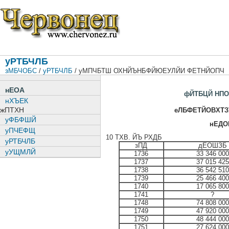
уРТБЧЛБ
зМБЧОБС
/
уРТБЧЛБ
/ уМПЧБТШ ОХНЙЪНБФЙЮЕУЛЙИ ФЕТНЙОПЧ
нЕОА
фЙТБЦЙ НПО
нХЪЕК
жПТХН
еЛБФЕТЙОВХТЗ
уФБФШЙ
нЕДО
уПЧЕФЩ
10 ТХВ. ЙЪ РХДБ
уРТБЧЛБ
зПД
дЕОШЗБ
уУЩМЛЙ
1736
33 346 000
1737
37 015 425
1738
36 542 510
1739
25 466 400
1740
17 065 800
1741
?
1748
74 808 000
1749
47 920 000
1750
48 444 000
1751
27 624 000