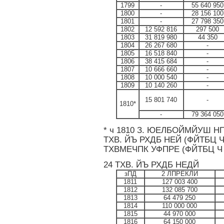
1799
-
55 640 950
1800
-
28 156 100
1801
-
27 798 350
1802
12 592 816
297 500
1803
31 819 980
44 350
1804
26 267 680
-
1805
16 518 840
-
1806
38 415 684
-
1807
10 666 660
-
1808
10 000 540
-
1809
10 140 260
-
15 801 740
-
1810*
-
79 364 050
* ч 1810 З. ЮЕЛБОЙМЙУШ Н
ТХВ. ЙЪ РХДБ НЕЙ (ФЙТБЦ Ч
ТХВМЕЧПК УФПРЕ (ФЙТБЦ Ч
24 ТХВ. ЙЪ РХДБ НЕДЙ
зПД
2 ЛПРЕКЛЙ
1811
127 003 400
1812
132 085 700
1813
64 479 250
1814
110 000 000
1815
44 970 000
1816
64 150 000